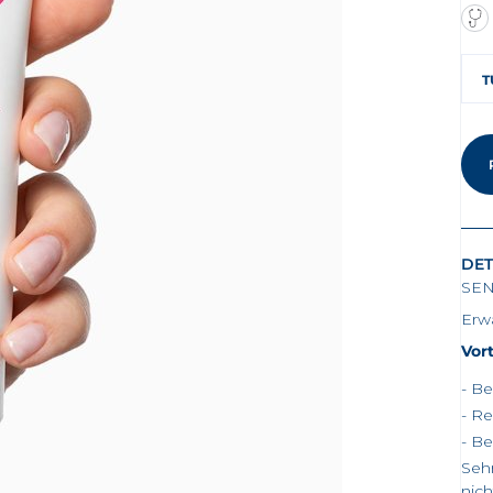
T
DET
SEN
Erw
Vort
Be
Re
Be
Sehr
nich