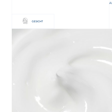
A
GESICHT