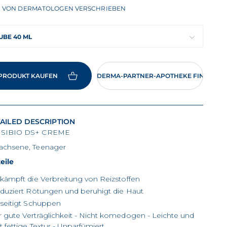
VON DERMATOLOGEN VERSCHRIEBEN
UBE 40 ML
PRODUKT KAUFEN
EINE BIODERMA-PARTNER-APOTHEKE FINDEN
AILED DESCRIPTION
SIBIO DS+ CREME
achsene, Teenager
eile
kämpft die Verbreitung von Reizstoffen
duziert Rötungen und beruhigt die Haut
seitigt Schuppen
 gute Verträglichkeit - Nicht komedogen - Leichte und
t fettige Textur - Unparfümiert