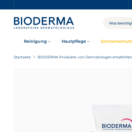
Skip
to
main
content
SUCHE
Reinigung
Hautpflege
Sonnenschut
Startseite
BIODERMA Produkte: von Dermatologen empfohlen