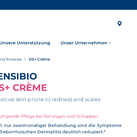
Unsere Unterstützung
Unser Unternehmen
 und Rosacea
DS+ Crème
SENSIBIO
S+ CRÈME
sitive skin prone to redness and scales
uhigende Pflege bei Rötungen und Schuppen.
h nur zweimonatiger Behandlung sind die Symptome
 Seborrhoischen Dermatitis deutlich reduziert.*