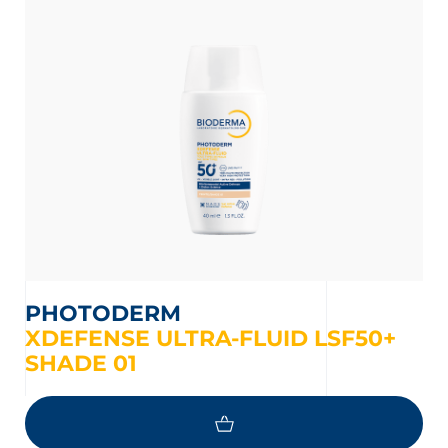
ng
 Partner Apotheke in Ihrer Nähe
PHOTODERM
XDEFENSE ULTRA-FLUID LSF50+
SHADE 01