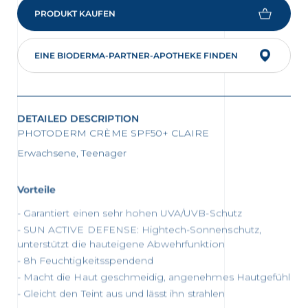
PRODUKT KAUFEN
EINE BIODERMA-PARTNER-APOTHEKE FINDEN
DETAILED DESCRIPTION
PHOTODERM CRÈME SPF50+ CLAIRE
Erwachsene, Teenager
Vorteile
Garantiert einen sehr hohen UVA/UVB-Schutz
SUN ACTIVE DEFENSE: Hightech-Sonnenschutz,
unterstützt die hauteigene Abwehrfunktion
8h Feuchtigkeitsspendend
Macht die Haut geschmeidig, angenehmes Hautgefühl
Gleicht den Teint aus und lässt ihn strahlen