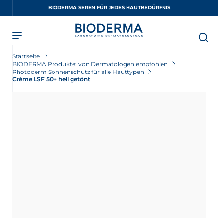
Skip
BIODERMA SEREN FÜR JEDES HAUTBEDÜRFNIS
to
main
content
Startseite
BIODERMA Produkte: von Dermatologen empfohlen
Photoderm Sonnenschutz für alle Hauttypen
Crème LSF 50+ hell getönt