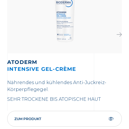
ATODERM
INTENSIVE GEL-CRÈME
IN
Nährendes und kühlendes Anti-Juckreiz-
3-i
Körperpflegegel.
re
SEHR TROCKENE BIS ATOPISCHE HAUT
SE
ZUM PRODUKT