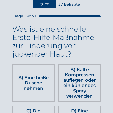
37
Befragte
QUIZZ
Frage
1
von
1
Was ist eine schnelle
Erste-Hilfe-Maßnahme
zur Linderung von
juckender Haut?
B) Kalte
Kompressen
A) Eine heiße
auflegen oder
Dusche
ein kühlendes
nehmen
Spray
verwenden
C) Die
D) Eine