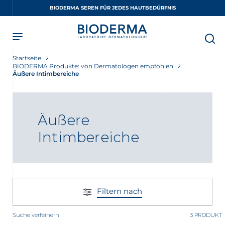
Skip
BIODERMA SEREN FÜR JEDES HAUTBEDÜRFNIS
to
main
content
Startseite
BIODERMA Produkte: von Dermatologen empfohlen
Äußere Intimbereiche
Äußere
Intimbereiche
Filtern nach
Suche verfeinern
3 PRODUKT