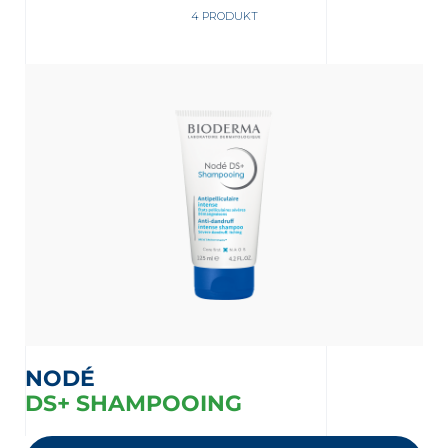
4 PRODUKT
ng
 Partner Apotheke in Ihrer Nähe
NODÉ
DS+ SHAMPOOING