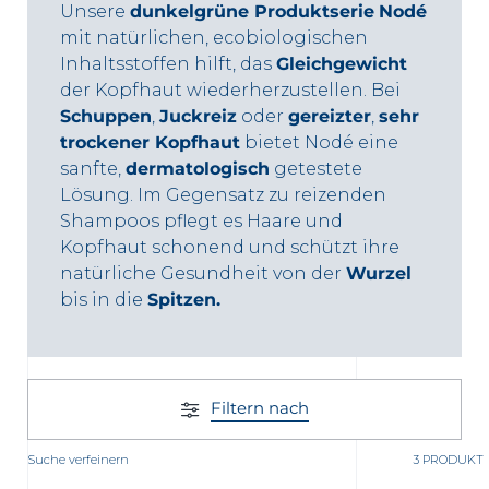
Unsere
dunkelgrüne Produktserie
Nodé
ng
mit natürlichen, ecobiologischen
Inhaltsstoffen hilft, das
Gleichgewicht
der Kopfhaut wiederherzustellen. Bei
Schuppen
,
Juckreiz
oder
gereizter
,
sehr
trockener Kopfhaut
bietet Nodé eine
sanfte,
dermatologisch
getestete
Lösung. Im Gegensatz zu reizenden
Shampoos pflegt es Haare und
 Partner Apotheke in Ihrer Nähe
Kopfhaut schonend und schützt ihre
natürliche Gesundheit von der
Wurzel
bis in die
Spitzen.
Filtern nach
Suche verfeinern
3 PRODUKT