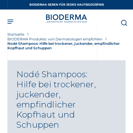
Skip
BIODERMA SEREN FÜR JEDES HAUTBEDÜRFNIS
to
main
content
Startseite
BIODERMA Produkte: von Dermatologen empfohlen
Nodé Shampoos: Hilfe bei trockener, juckender, empfindlicher
Kopfhaut und Schuppen
Nodé Shampoos:
Hilfe bei trockener,
juckender,
empfindlicher
Kopfhaut und
Schuppen