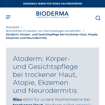
Skip
BIODERMA SEREN FÜR JEDES HAUTBEDÜRFNIS
to
main
content
Startseite
BIODERMA Produkte: von Dermatologen empfohlen
Atoderm: Körper- und Gesichtspflege bei trockener Haut, Atopie,
Ekzemen und Neurodermitis
Atoderm: Körper-
und Gesichtspflege
bei trockener Haut,
Atopie, Ekzemen
und Neurodermitis
Blau
steht für unsere Kosmetikserie bei