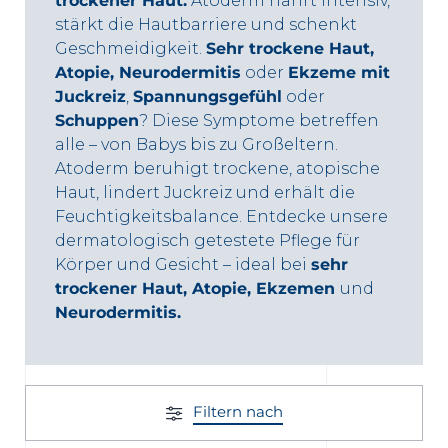
trockener Haut.
Atoderm nährt intensiv,
stärkt die Hautbarriere und schenkt
ng
Geschmeidigkeit.
Sehr trockene Haut,
Atopie, Neurodermitis
oder
Ekzeme mit
Juckreiz
,
Spannungsgefühl
oder
Schuppen
? Diese Symptome betreffen
alle – von Babys bis zu Großeltern.
Atoderm beruhigt trockene, atopische
Haut, lindert Juckreiz und erhält die
 Partner Apotheke in Ihrer Nähe
Feuchtigkeitsbalance. Entdecke unsere
dermatologisch getestete Pflege für
Körper und Gesicht – ideal bei
sehr
trockener Haut, Atopie, Ekzemen
und
Neurodermitis.
Filtern nach