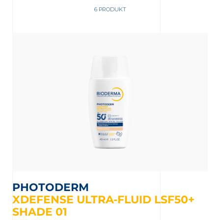
6 PRODUKT
ng
 Partner Apotheke in Ihrer Nähe
PHOTODERM
XDEFENSE ULTRA-FLUID LSF50+
SHADE 01