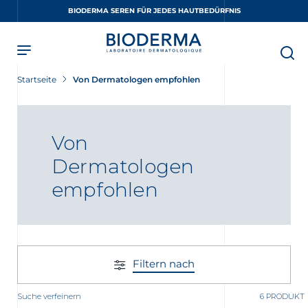
Skip
BIODERMA SEREN FÜR JEDES HAUTBEDÜRFNIS
to
main
content
Startseite
Von Dermatologen empfohlen
Von
Dermatologen
empfohlen
Filtern nach
Suche verfeinern
6 PRODUKT