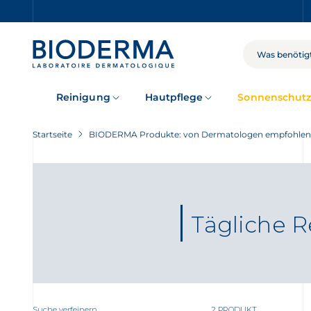
Skip
to
main
content
SUCHE
Reinigung
Hautpflege
Sonnenschut
Startseite
BIODERMA Produkte: von Dermatologen empfohlen
Tägliche 
Suche verfeinern
2 PRODUKT