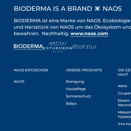
BIODERMA IS A BRAND
NAOS
BIODERMA ist eine Marke von NAOS. Ecobiologi
und Herzstück von NAOS um das Ökosystem und 
bewahren. Nachhaltig.
www.naos.com
NAOS ENTDECKEN
UNSERE PRODUKTE
DIE G
HAUT
NAOS
Reinigung
Akne
Hautpflege
Couper
Sonnenschutz
Ekzem
Babys
Neurod
Melasm
Hyperp
Ihre Ha