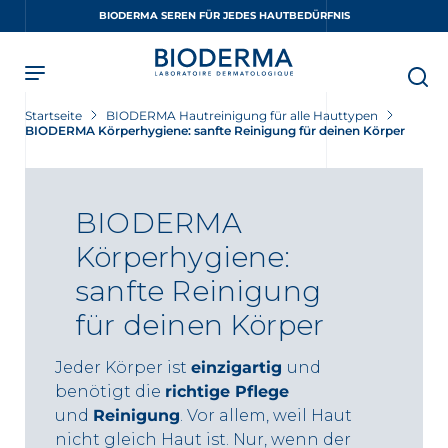
Skip
BIODERMA SEREN FÜR JEDES HAUTBEDÜRFNIS
to
main
content
Startseite
BIODERMA Hautreinigung für alle Hauttypen
BIODERMA Körperhygiene: sanfte Reinigung für deinen Körper
BIODERMA
Körperhygiene:
sanfte Reinigung
für deinen Körper
Jeder Körper ist
einzigartig
und
benötigt die
richtige Pflege
und
Reinigung
. Vor allem, weil Haut
nicht gleich Haut ist. Nur, wenn der