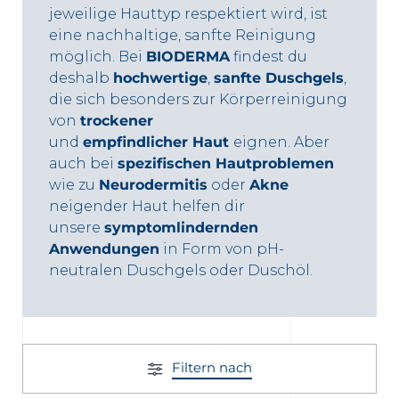
jeweilige Hauttyp respektiert wird, ist
ng
eine nachhaltige, sanfte Reinigung
möglich. Bei
BIODERMA
findest du
deshalb
hochwertige
,
sanfte Duschgels
,
die sich besonders zur Körperreinigung
von
trockener
und
empfindlicher Haut
eignen. Aber
auch bei
spezifischen Hautproblemen
wie zu
Neurodermitis
oder
Akne
 Partner Apotheke in Ihrer Nähe
neigender Haut helfen dir
unsere
symptomlindernden
Anwendungen
in Form von pH-
neutralen Duschgels oder Duschöl.
Filtern nach