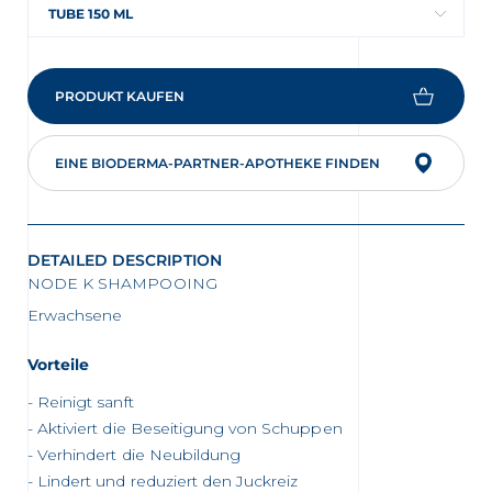
TUBE 150 ML
ng
PRODUKT KAUFEN
EINE BIODERMA-PARTNER-APOTHEKE FINDEN
 Partner Apotheke in Ihrer Nähe
DETAILED DESCRIPTION
NODE K SHAMPOOING
Erwachsene
Vorteile
Reinigt sanft
Aktiviert die Beseitigung von Schuppen
Verhindert die Neubildung
Lindert und reduziert den Juckreiz