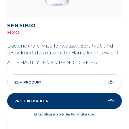
SENSIBIO
S
H2O
H
Das originale Mizellenwasser. Beruhigt und
Ho
respektiert das natürliche Hautgleichgewicht.
Mi
Ha
ALLE HAUTTYPEN
EMPFINDLICHE HAUT
EM
ZUM PRODUKT
PRODUKT KAUFEN
Entschlüsseln Sie die Formulierung