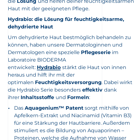
die
Lösung
und helfen deiner feuchtigkeitsarmen
Haut mit der geeigneten Pflege.
Hydrabio: die Lösung für feuchtigkeitsarme,
dehydrierte Haut
Um dehydrierte Haut bestmöglich behandeln zu
können, haben unsere Dermatologinnen und
Dermatologen eine spezielle
Pflegeserie
im
Laboratoire BIODERMA
entwickelt:
Hydrabio
stärkt die Haut von innen
heraus und hilft ihr mit der
optimalen
Feuchtigkeitsversorgung
. Dabei wirkt
die Hydrabio Serie besonders
effektiv
dank
ihrer
Inhaltsstoffe
und
Formeln
:
Das
Aquagenium™ Patent
sorgt mithilfe von
Apfelkern-Extrakt und Niacinamid (Vitamin B3)
für eine Stärkung der Hautbarriere. Außerdem
stimuliert es die Bildung von Aquaporinen –
Proteinen, welche die Aufnahme von Wasser