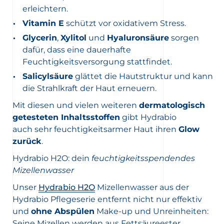
erleichtern.
Vitamin E
schützt vor oxidativem Stress.
Glycerin
,
Xylitol
und
Hyaluronsäure
sorgen
dafür, dass eine dauerhafte
Feuchtigkeitsversorgung stattfindet.
Salicylsäure
glättet die Hautstruktur und kann
die Strahlkraft der Haut erneuern.
Mit diesen und vielen weiteren
dermatologisch
getesteten Inhaltsstoffen
gibt Hydrabio
auch sehr feuchtigkeitsarmer Haut ihren
Glow
zurück
.
Hydrabio H2O: dein
feuchtigkeitsspendendes
Mizellenwasser
Unser
Hydrabio H2O
Mizellenwasser aus der
Hydrabio Pflegeserie entfernt nicht nur effektiv
und
ohne Abspülen
Make-up und Unreinheiten:
Seine Mizellen werden aus Fettsäureester