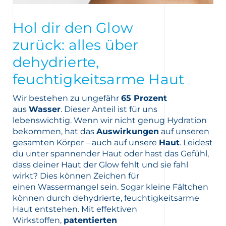
ng
Hol dir den Glow
zurück: alles über
dehydrierte,
feuchtigkeitsarme Haut
Wir bestehen zu ungefähr
65 Prozent
 Partner Apotheke in Ihrer Nähe
aus
Wasser
. Dieser Anteil ist für uns
lebenswichtig. Wenn wir nicht genug Hydration
bekommen, hat das
Auswirkungen
auf unseren
gesamten Körper – auch auf unsere
Haut
. Leidest
du unter spannender Haut oder hast das Gefühl,
dass deiner Haut der Glow fehlt und sie fahl
wirkt? Dies können Zeichen für
einen Wassermangel sein. Sogar kleine Fältchen
können durch dehydrierte, feuchtigkeitsarme
Haut entstehen. Mit effektiven
Wirkstoffen,
patentierten