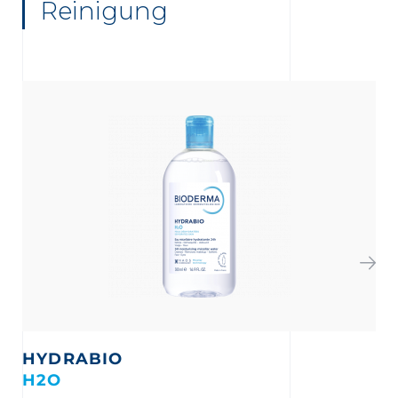
Reinigung
HYDRABIO
H2O
T