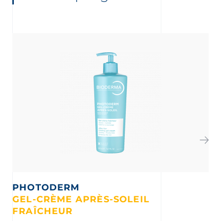
PHOTODERM
GEL-CRÈME APRÈS-SOLEIL
E
FRAÎCHEUR