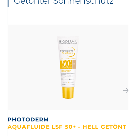
Getönter Sonnenschutz
PHOTODERM
AQUAFLUIDE LSF 50+ - HELL GETÖNT
CR