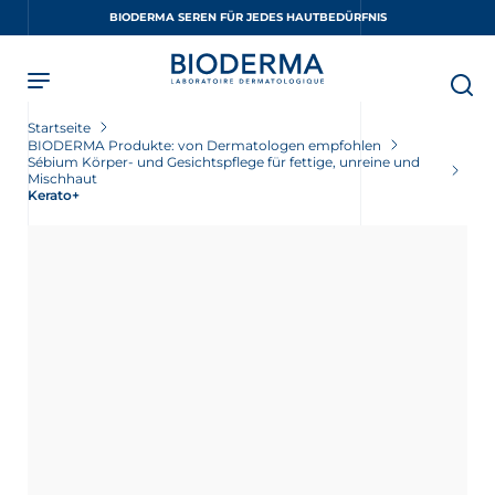
Skip
BIODERMA SEREN FÜR JEDES HAUTBEDÜRFNIS
to
main
content
Startseite
BIODERMA Produkte: von Dermatologen empfohlen
Sébium Körper- und Gesichtspflege für fettige, unreine und
Mischhaut
Kerato+