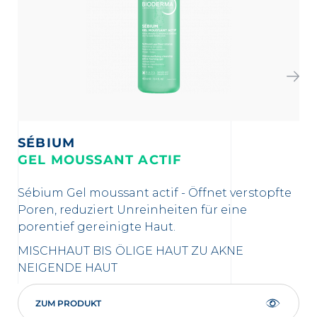
SÉBIUM
S
GEL MOUSSANT ACTIF
H
Sébium Gel moussant actif - Öffnet verstopfte
Sa
Poren, reduziert Unreinheiten für eine
Oh
porentief gereinigte Haut.
ZU
MISCHHAUT BIS ÖLIGE HAUT
ZU AKNE
ÖL
NEIGENDE HAUT
ZUM PRODUKT