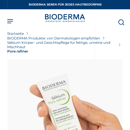
Skip
BIODERMA SEREN FÜR JEDES HAUTBEDÜRFNIS
to
main
content
Startseite
BIODERMA Produkte: von Dermatologen empfohlen
Sébium Körper- und Gesichtspflege für fettige, unreine und
Mischhaut
Pore refiner