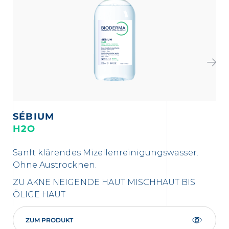
SÉBIUM
S
H2O
G
Sanft klärendes Mizellenreinigungswasser.
Sa
Ohne Austrocknen.
Kon
ZU AKNE NEIGENDE HAUT
MISCHHAUT BIS
MI
ÖLIGE HAUT
ZUM PRODUKT