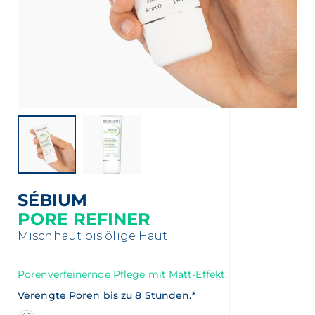
ng
 Partner Apotheke in Ihrer Nähe
SÉBIUM
PORE REFINER
Mischhaut bis ölige Haut
Porenverfeinernde Pflege mit Matt-Effekt.
Verengte Poren bis zu 8 Stunden.*